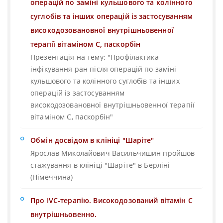
операцій по заміні кульшового та колінного
суглобів та інших операцій із застосуванням
високодозовановної внутрішньовенної
терапії вітаміном С, паскорбін
Презентація на тему: "Профілактика
інфікування ран після операцій по заміні
кульшового та колінного суглобів та інших
операцій із застосуванням
високодозовановної внутрішньовенної терапії
вітаміном С, паскорбін"
Обмін досвідом в клініці "Шаріте"
Ярослав Миколайович Васильчишин пройшов
стажування в клініці "Шаріте" в Берліні
(Німеччина)
Про IVC-терапію. Високодозований вітамін С
внутрішньовенно.