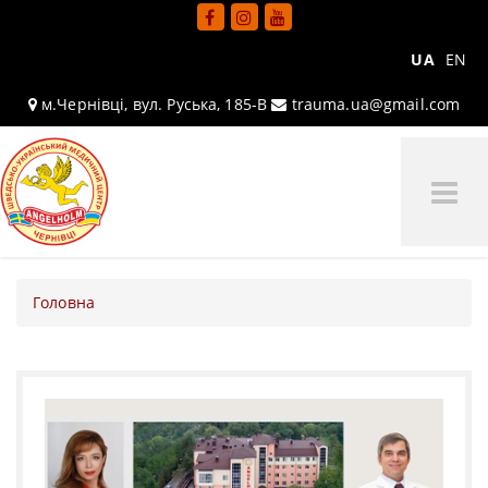
UA
EN
м.Чернівці, вул. Руська, 185-В
trauma.ua@gmail.com
Tog
Me
Головна