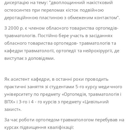
дисертацію на тему: "двоплощинний накістковий
остеосинтез при переломах кісток подвійною
деротаційнною пластиною з обмеженим контактом".
З 2000 р. є членом обласного товариства ортопедів-
травматологів. Постійно бере участь в засіданнях
обласного товариства ортопедов- травматологів та
кафедри травматології, ортопедії та нейрохірургії, де
виступає з доповідями.
Як асистент кафедри, в останні роки проводить
практичні заняття зі студентами 5-го курсу медичного
університету по предмету «Ортопедія, травматологія і
ВПХ» і 3-го і 4 - го курсів з предмету «Цивільний
захист».
За час роботи ортопедом-травматологом перебував на
курсах підвищення кваліфікації: