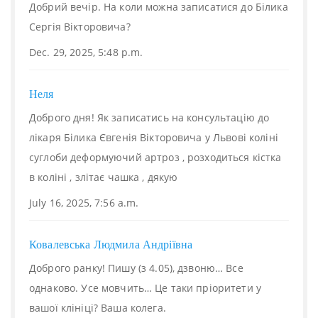
Добрий вечір. На коли можна записатися до Білика
Сергія Вікторовича?
Dec. 29, 2025, 5:48 p.m.
Неля
Доброго дня! Як записатись на консультацію до
лікаря Білика Євгенія Вікторовича у Львові коліні
суглоби деформуючий артроз , розходиться кістка
в коліні , злітає чашка , дякую
July 16, 2025, 7:56 a.m.
Ковалевська Людмила Андріївна
Доброго ранку! Пишу (з 4.05), дзвоню… Все
однаково. Усе мовчить… Це таки пріоритети у
вашої клініці? Ваша колега.