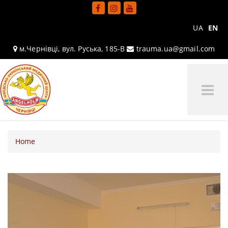
UA
EN
м.Чернівці, вул. Руська, 185-В
trauma.ua@gmail.com
Tog
Me
Home