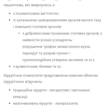
пацієнткам, які звернулись з:
з позаматковою вагітністю;
із запальними захворюваннями органів малого тазу
і зовнішніх статевих органів;
з доброякісними пухлинами статевих органів, з
наявністю різних ускладнень:
(порушення трофіки міоматозного вузла,
перекрут та розрив пухлин і
пухлиноподібних утворень яєчників та ін.);
з кровотечами, болями та ін;
Хірургічна гінекологія представлена повним обсягом
хірургічних втручань:
традиційна хірургія - лапаротомії і вагінальні
операції,
малоінвазивна хірургія - лапароскопія,