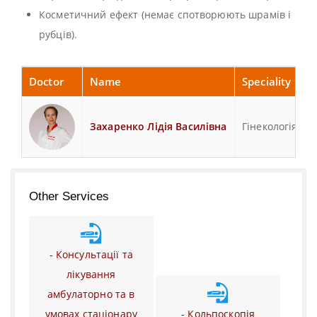
Косметичний ефект (немає спотворюють шрамів і
рубців).
Doctor
Name
Speciality
Захаренко Лідія Василівна
Гінекологія
-
Other Services
- Консультації та
лікування
амбулаторно та в
умовах стаціонару
- Кольпоскопія