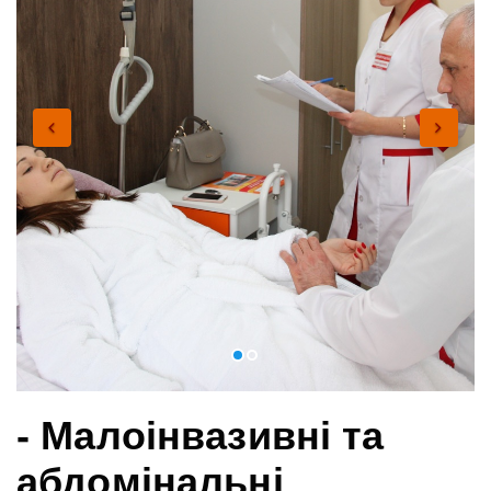
- Малоінвазивні та
абдомінальні