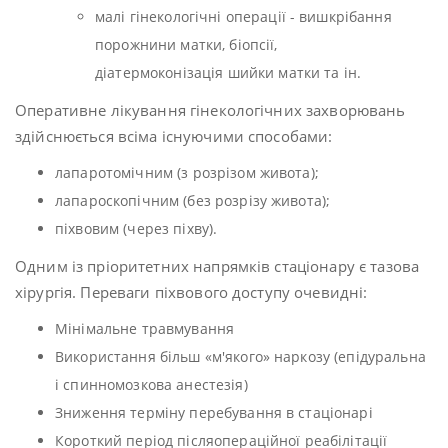
малі гінекологічні операції - вишкрібання
порожнини матки, біопсії,
діатермоконізація шийки матки та ін.
Оперативне лікування гінекологічних захворювань
здійснюється всіма існуючими способами:
лапаротомічним (з розрізом живота);
лапароскопічним (без розрізу живота);
піхвовим (через піхву).
Одним із пріоритетних напрямків стаціонару є тазова
хірургія. Переваги піхвового доступу очевидні:
Мінімальне травмування
Використання більш «м'якого» наркозу (епідуральна
і спинномозкова анестезія)
Зниження терміну перебування в стаціонарі
Короткий період післяопераційної реабілітації