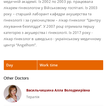
медичній академії. Із 2002 по 2003 рр. працювала
лікарем гінекологом у Військовому госпіталі. Із 2003
року – старший лаборант кафедри акушерства та
гінекології і за сумісництвом – лікар гінеколог “Центру
лікування безпліддя”. У 2007 році отримала першу
категорію з акушерства і гінекології. Із 2017 року -
лікар гінеколог в шведсько - українському медичному
центрі “Angelhom”.
Day
Work time
Other Doctors
Васильчишина Алла Володмирівна
Терапія