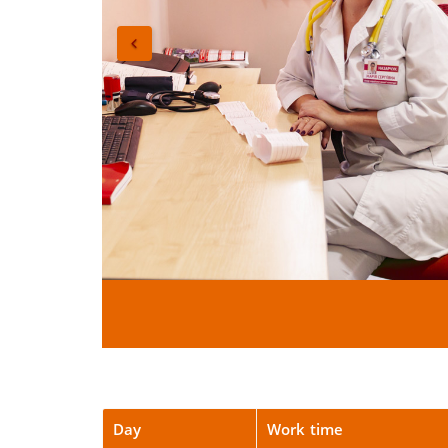
Day
Work time