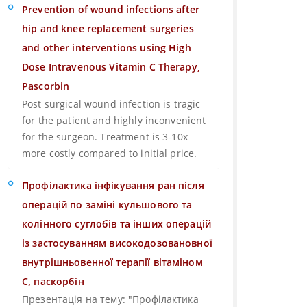
Prevention of wound infections after
hip and knee replacement surgeries
and other interventions using High
Dose Intravenous Vitamin C Therapy,
Pascorbin
Post surgical wound infection is tragic
for the patient and highly inconvenient
for the surgeon. Treatment is 3-10x
more costly compared to initial price.
Профілактика інфікування ран після
операцій по заміні кульшового та
колінного суглобів та інших операцій
із застосуванням високодозовановної
внутрішньовенної терапії вітаміном
С, паскорбін
Презентація на тему: "Профілактика