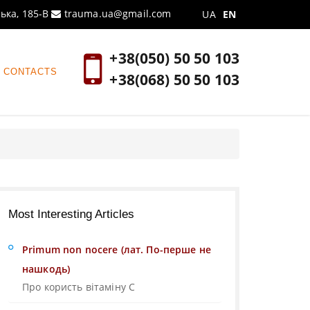
ська, 185-В
trauma.ua@gmail.com
UA
EN
+38(050) 50 50 103
CONTACTS
+38(068) 50 50 103
Most Interesting Articles
Primum non nocere (лат. По-перше не
нашкодь)
Про користь вітаміну С