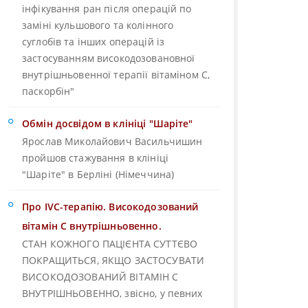
інфікування ран після операцій по
заміні кульшового та колінного
суглобів та інших операцій із
застосуванням високодозовановної
внутрішньовенної терапії вітаміном С,
паскорбін"
Обмін досвідом в клініці "Шаріте"
Ярослав Миколайович Васильчишин
пройшов стажування в клініці
"Шаріте" в Берліні (Німеччина)
Про IVC-терапію. Високодозований
вітамін С внутрішньовенно.
СТАН КОЖНОГО ПАЦІЄНТА СУТТЄВО
ПОКРАЩИТЬСЯ, ЯКЩО ЗАСТОСУВАТИ
ВИСОКОДОЗОВАНИЙ ВІТАМІН С
ВНУТРІШНЬОВЕННО, звісно, у певних