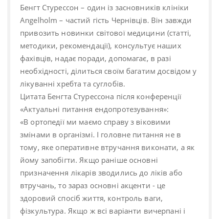
Бенгт Стурессон – один із засновників клініки
Angelholm – частий гість Чернівців. Він завжди
привозить новинки світової медицини (статті,
методики, рекомендації), консультує наших
фахівців, надає поради, допомагає, в разі
необхідності, ділиться своїм багатим досвідом у
лікуванні хребта та суглобів.
Цитата Бенгта Стурессона після конференції
«Актуальні питання ендопротезування»:
«В ортопедії ми маємо справу з віковими
змінами в організмі. І головне питання не в
тому, яке оперативне втручання виконати, а як
йому запобігти. Якщо раніше основні
призначення лікарів зводились до ліків або
втручань, то зараз основні акценти - це
здоровий спосіб життя, контроль ваги,
фізкультура. Якщо ж всі варіанти вичерпані і