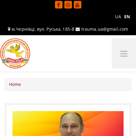
UA
EN
м.Чернівці, вул. Руська, 185-В
trauma.ua@gmail.com
Tog
Me
Home