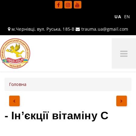
UA
EN
м.Чернівці, вул. Руська, 185-В
trauma.ua@gmail.com
Tog
Me
Головна
- Ін’єкції вітаміну С