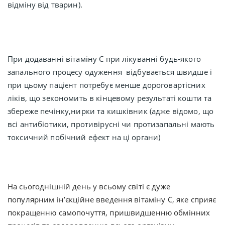
відміну від тварин
)
.
П
ри додаванні вітаміну С при лікуванні будь-якого
запального процесу одуження відбувається швидше і
при цьому пацієнт потребує менше дороговартісних
ліків, що зекономить в кінцевому результаті кошти та
збереже печінку,
нирки та кишківник (
адже відомо, що
всі антибіотики, противірусні чи протизапальні мають
токсичний побічний ефект на ці органи)
На сьогоднішній день у всьому світі є дуже
популярним ін’єкційне введення вітаміну С, яке сприяє
покращенню самопочуття, пришвидшенню обмінних