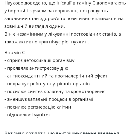
Науково доведено, що ін’єкції вітаміну С допомагають
у боротьбі з рядом захворювань, покращують
загальний стан здоров’я та позитивно впливають на
зовнішній вигляд людини.
Він є незамінним у лікуванні постковідних станів, а
також активно пригнічує ріст пухлин.
В
ітамін С
- сприяє детоксикації організму
- проявляє антистресову дію
- антиоксидантний та протиалергічний ефект
- покращує роботу внутрішніх органів
- посилює синтез колагену та кровотворення
- зменшує запальні процеси в організмі
- посилює регенерацію клітин
- відновлює імунітет
Важливо розуміти, що внутрішньовенне введення