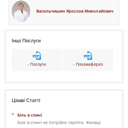
Васильчишин Ярослав Миколайович
Тра
Інші Послуги
- Послуги
- Плазмаферез
Цікаві Статті
Біль в спині
Болі в спині не потрібно терпіти. Фахівці