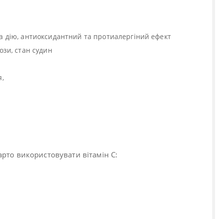
а дію, антиоксидантний та протиалергіний ефект
ози, стан судин
я,
рто використовувати вітамін С: