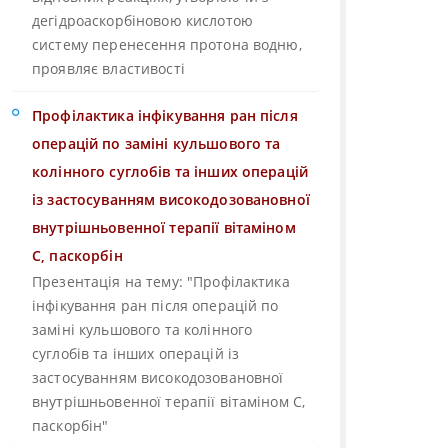
дегідроаскорбіновою кислотою
систему перенесення протона водню,
проявляє властивості
Профілактика інфікування ран після
операцій по заміні кульшового та
колінного суглобів та інших операцій
із застосуванням високодозовановної
внутрішньовенної терапії вітаміном
С, паскорбін
Презентація на тему: "Профілактика
інфікування ран після операцій по
заміні кульшового та колінного
суглобів та інших операцій із
застосуванням високодозовановної
внутрішньовенної терапії вітаміном С,
паскорбін"