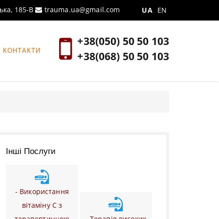
ська, 185-В
trauma.ua@gmail.com
UA
EN
+38(050) 50 50 103
КОНТАКТИ
+38(068) 50 50 103
Інші Послуги
- Використання
вітаміну С з
терапевтичною
- Терапія високих