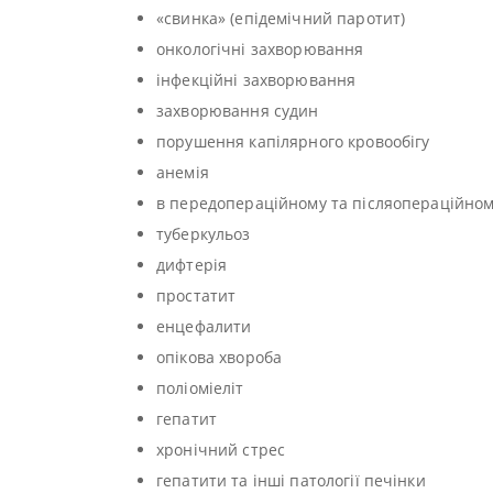
«свинка» (епідемічний паротит)
онкологічні захворювання
інфекційні захворювання
захворювання судин
порушення капілярного кровообігу
анемія
в передопераційному та післяопераційном
туберкульоз
дифтерія
простатит
енцефалити
опікова хвороба
поліоміеліт
гепатит
хронічний стрес
гепатити та інші патології печінки