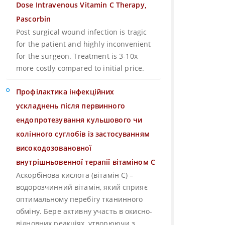
Dose Intravenous Vitamin C Therapy,
Pascorbin
Post surgical wound infection is tragic
for the patient and highly inconvenient
for the surgeon. Treatment is 3-10x
more costly compared to initial price.
Профілактика інфекційних
ускладнень після первинного
ендопротезування кульшового чи
колінного суглобів із застосуванням
високодозовановної
внутрішньовенної терапії вітаміном С
Аскорбінова кислота (вітамін С) –
водорозчинний вітамін, який сприяє
оптимальному перебігу тканинного
обміну. Бере активну участь в окисно-
відновних реакціях, утворюючи з