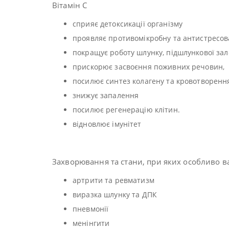
Вітамін С
сприяє детоксикації організму
проявляє противомікробну та антистресов
покращує роботу шлунку, підшлункової зал
прискорює засвоєння поживних речовин,
посилює синтез колагену та кровотворенн
знижує запалення
посилює регенерацію клітин.
відновлює імунітет
Захворювання та стани, при яких особливо ва
артрити та ревматизм
виразка шлунку та ДПК
пневмонії
менінгити