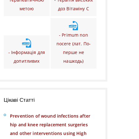
метою
доз Вітаміну C
- Primum non
nocere (лат. По-
- Інформація для
перше не
допитливих
нашкодь)
Цікаві Статті
Prevention of wound infections after
hip and knee replacement surgeries
and other interventions using High