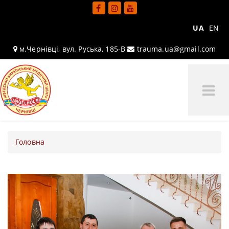
UA
EN
м.Чернівці, вул. Руська, 185-В
trauma.ua@gmail.com
Tog
Me
Головна