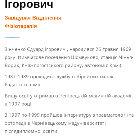
Ігорович
Завідувач Відділення
Фізіотерапія
Зінченко Єдуард Ігорович , народився 26 травня 1969
року (тимчасове поселення Шомвуково, станція Чінья-
Ворик, Княжпогостського району, автономія Комі)
1987-1989 проходив службу в збройних силах
Радянськї армії
Вищу освіту отримав в Ченівецькій медичній академії
в 1997 році
З 1997 по 1999 пройшов інтернатуру з травматології та
ортопедії в Чернівецькому медуніверситеті
післядипломної освіти.