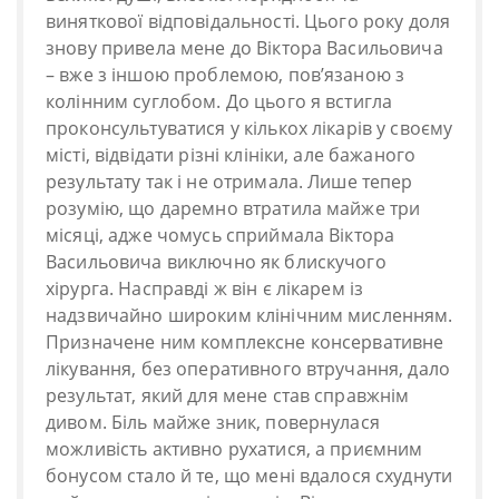
виняткової відповідальності. Цього року доля
знову привела мене до Віктора Васильовича
– вже з іншою проблемою, пов’язаною з
колінним суглобом. До цього я встигла
проконсультуватися у кількох лікарів у своєму
місті, відвідати різні клініки, але бажаного
результату так і не отримала. Лише тепер
розумію, що даремно втратила майже три
місяці, адже чомусь сприймала Віктора
Васильовича виключно як блискучого
хірурга. Насправді ж він є лікарем із
надзвичайно широким клінічним мисленням.
Призначене ним комплексне консервативне
лікування, без оперативного втручання, дало
результат, який для мене став справжнім
дивом. Біль майже зник, повернулася
можливість активно рухатися, а приємним
бонусом стало й те, що мені вдалося схуднути