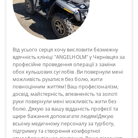
Від усього серця хочу висловити безмежну
вдячність клініці "ANGELHOLM" у Чернівцях за
професійне проведення операції з заміни
обох кульшових суглобів .Ви повернули мені
можливість рухатися без болю, жити
повноцінним життям! Ваш професіоналізм,
досвід, майстерність, впевненість та золоті
руки повернули мені можливість жити без
болю. Дякую за вашу відданість професії та
щире бажання допомагати людям!Дякую
всьому медичному персоналу за турботу,
підтримку та створення комфортної