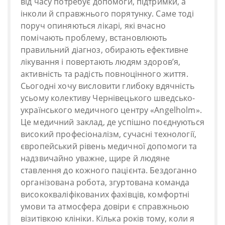
від часу потребує допомоги, підтримки, а
інколи й справжнього порятунку. Саме тоді
поруч опиняються лікарі, які вчасно
помічають проблему, встановлюють
правильний діагноз, обирають ефективне
лікування і повертають людям здоров’я,
активність та радість повноцінного життя.
Сьогодні хочу висловити глибоку вдячність
усьому колективу Чернівецького шведсько-
українського медичного центру «Angelholm».
Це медичний заклад, де успішно поєднуються
високий професіоналізм, сучасні технології,
європейський рівень медичної допомоги та
надзвичайно уважне, щире й людяне
ставлення до кожного пацієнта. Бездоганно
організована робота, згуртована команда
висококваліфікованих фахівців, комфортні
умови та атмосфера довіри є справжньою
візитівкою клініки. Кілька років тому, коли я