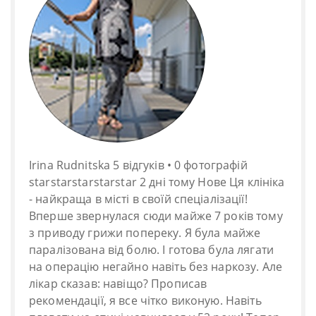
Irina Rudnitska 5 відгуків • 0 фотографій
starstarstarstarstar 2 дні тому Нове Ця клініка
- найкраща в місті в своїй спеціалізації!
Вперше звернулася сюди майже 7 років тому
з приводу грижи попереку. Я була майже
паралізована від болю. І готова була лягати
на операцію негайно навіть без наркозу. Але
лікар сказав: навіщо? Прописав
рекомендації, я все чітко виконую. Навіть