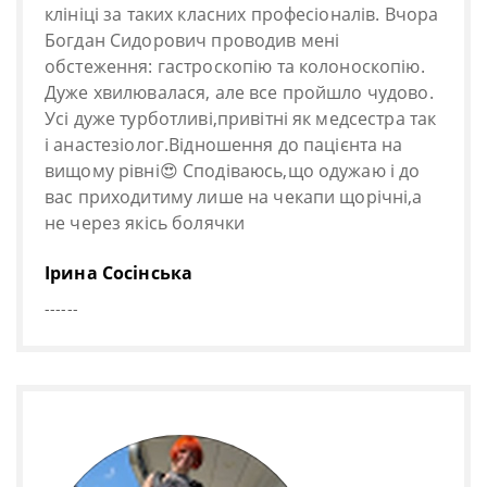
клініці за таких класних професіоналів. Вчора
Богдан Сидорович проводив мені
обстеження: гастроскопію та колоноскопію.
Дуже хвилювалася, але все пройшло чудово.
Усі дуже турботливі,привітні як медсестра так
і анастезіолог.Відношення до пацієнта на
вищому рівні😍 Сподіваюсь,що одужаю і до
вас приходитиму лише на чекапи щорічні,а
не через якісь болячки
Ірина Сосінська
------