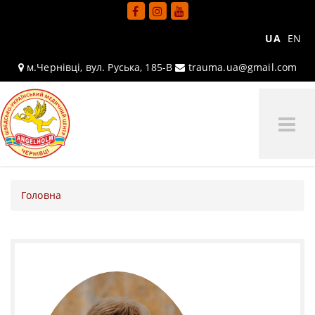
UA
EN
м.Чернівці, вул. Руська, 185-В
trauma.ua@gmail.com
Tog
Me
Головна