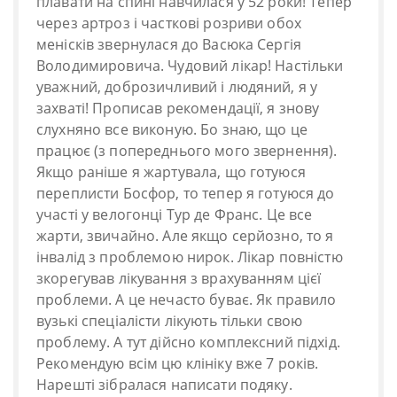
плавати на спині навчилася у 52 роки! Тепер
через артроз і часткові розриви обох
менісків звернулася до Васюка Сергія
Володимировича. Чудовий лікар! Настільки
уважний, доброзичливий і людяний, я у
захваті! Прописав рекомендації, я знову
слухняно все виконую. Бо знаю, що це
працює (з попереднього мого звернення).
Якщо раніше я жартувала, що готуюся
переплисти Босфор, то тепер я готуюся до
участі у велогонці Тур де Франс. Це все
жарти, звичайно. Але якщо серйозно, то я
інвалід з проблемою нирок. Лікар повністю
зкорегував лікування з врахуванням цієї
проблеми. А це нечасто буває. Як правило
вузькі спеціалісти лікують тільки свою
проблему. А тут дійсно комплексний підхід.
Рекомендую всім цю клініку вже 7 років.
Нарешті зібралася написати подяку.