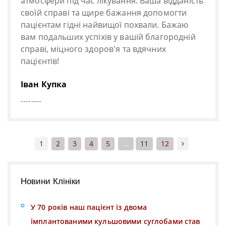
атмосфери під час лікування. Ваша відданість
своїй справі та щире бажання допомогти
пацієнтам гідні найвищої похвали. Бажаю
вам подальших успіхів у вашій благородній
справі, міцного здоров'я та вдячних
пацієнтів!
Іван Купка
--------
1
2
3
4
5
...
11
12
Новини Клініки
У 70 років наш пацієнт із двома
імплантованими кульшовими суглобами став