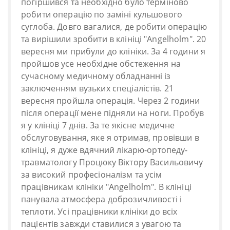
погіршився та необхідно було терміново
робити операцію по заміні кульшового
суглоба. Довго вагалися, де робити операцію
та вирішили зробити в клініці "Angelholm". 20
вересня ми прибули до клініки. За 4 години я
пройшов усе необхідне обстеження на
сучасному медичному обладнанні із
заключенням вузьких спеціалістів. 21
вересня пройшла операція. Через 2 години
після операції мене підняли на ноги. Пробув
я у клініці 7 днів. За те якісне медичне
обслуговування, яке я отримав, провівши в
клініці, я дуже вдячний лікарю-ортопеду-
травматологу Процюку Віктору Васильовичу
за високий професіоналізм та усім
працівникам клініки "Angelholm". В клініці
панувала атмосфера доброзичливості і
теплоти. Усі працівники клініки до всіх
пацієнтів завжди ставилися з увагою та