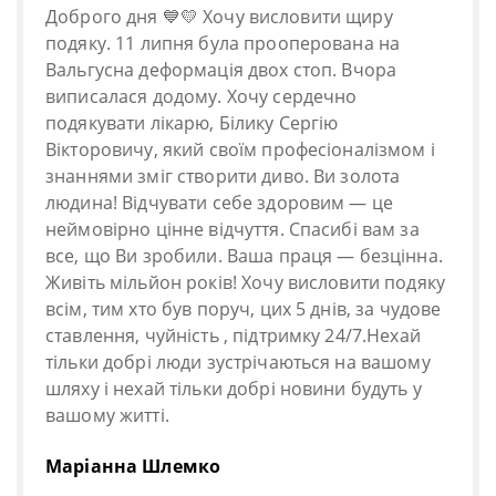
Доброго дня 💙💛 Хочу висловити щиру
подяку. 11 липня була прооперована на
Вальгусна деформація двох стоп. Вчора
виписалася додому. Хочу сердечно
подякувати лікарю, Білику Сергію
Вікторовичу, який своїм професіоналізмом і
знаннями зміг створити диво. Ви золота
людина! Відчувати себе здоровим — це
неймовірно цінне відчуття. Спасибі вам за
все, що Ви зробили. Ваша праця — безцінна.
Живіть мільйон років! Хочу висловити подяку
всім, тим хто був поруч, цих 5 днів, за чудове
ставлення, чуйність , підтримку 24/7.Нехай
тільки добрі люди зустрічаються на вашому
шляху і нехай тільки добрі новини будуть у
вашому житті.
Маріанна Шлемко