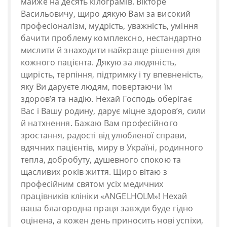
майже на десять кілограмів. Вікторе
Васильовичу, щиро дякую Вам за високий
професіоналізм, мудрість, уважність, уміння
бачити проблему комплексно, нестандартно
мислити й знаходити найкраще рішення для
кожного пацієнта. Дякую за людяність,
щирість, терпіння, підтримку і ту впевненість,
яку Ви даруєте людям, повертаючи їм
здоров’я та надію. Нехай Господь оберігає
Вас і Вашу родину, дарує міцне здоров’я, сили
й натхнення. Бажаю Вам професійного
зростання, радості від улюбленої справи,
вдячних пацієнтів, миру в Україні, родинного
тепла, добробуту, душевного спокою та
щасливих років життя. Щиро вітаю з
професійним святом усіх медичних
працівників клініки «ANGELHOLM»! Нехай
ваша благородна праця завжди буде гідно
оцінена, а кожен день приносить нові успіхи,