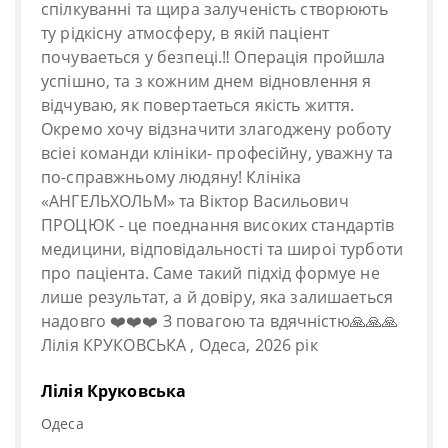
спiлкуваннi та щира залученiсть створюють
ту рiдкiсну атмосферу, в якiй пацiент
почуваеться у безпецi.‼️ Операцiя пройшла
успiшно, та з кожним днем вiдновлення я
вiдчуваю, як повертаеться якiсть життя.
Окремо хочу вiдзначити злагоджену роботу
всiеi команди клiнiки- професiйну, уважну та
по-справжньому людяну! Клiнiка
«АНГЕЛЬХОЛЬМ» та Вiктор Васильович
ПРОЦЮК - це поеднання високих стандартiв
медицини, вiдповiдальностi та широi турботи
про пацiента. Саме такий пiдхiд формуе не
лише результат, а й довiру, яка залишаеться
надовго ❤️❤️❤️ З повагою та вдячнiстю🙏🙏🙏
Лiлiя КРУКОВСЬКА , Одеса, 2026 рiк
Лілія Круковська
Одеса