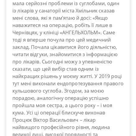
мала серйозні проблеми із суглобами, один
із лікарів у санаторії міста Хмільник сказав
мені слова, які я пам’ятаю й досі: «Якщо
наважитеся на операцію, робіть її лише в
Чернівцях, у клініці «АНГЕЛЬХОЛЬМ». Саме
тоді я вперше почула про цей медичний
заклад. Почала цікавитися його діяльністю,
читати відгуки, знайомитися з інформацією
про лікарів. Сьогодні можу з упевненістю
сказати, що цей вибір став одним із
найкращих рішень у моєму житті. У 2019 році
тут мені виконали ендопротезування правого
кульшового суглоба. Згодом, за моєю
порадою, аналогічну операцію успішно
пройшла моя сестра, а цього року – і моя
кума. Усі ці операції блискуче виконав
Процюк Віктор Васильович – лікар
найвищого професійного рівня, людина
великої душі, високої порядності та