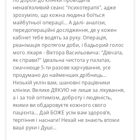
по дорозі до клініки проводить
ненавʼязливий сеанс "психотерапіі", адже
зрозуміло, що кожна людина боїться
майбутньої операції… А далі- аналізи,
передопераційні дослідження, де у кожен
кабінет тебе водять за руку. Операція,
реанімація протягом доби, і бадьорий голос
мого лікаря - Віктора Васильовича: "Дівчата,
як справи?" Ідеальна чистота у палатах,
смачнюще 5-ти разове харчування, усе
продумано до найменших дрібниць…
Низькій уклін вам, шановні працівники
клініки. Велике ДЯКУЮ не лише за лікування,
а і за той оптимізм, доброту і людяність,
якими ви обдаровуєте кожного свого
пацієнта… Дай БОЖЕ усім вам здоровʼя,
терпіння і наснаги! Нехай не знають втоми
ваші руки і Душі…