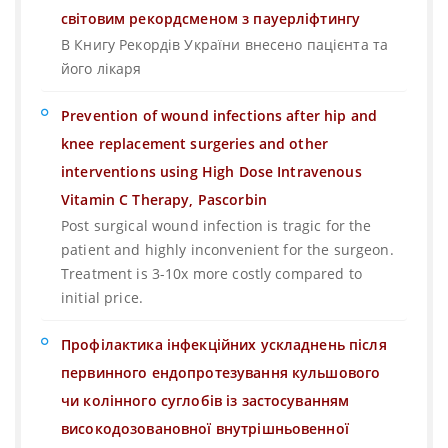
світовим рекордсменом з пауерліфтингу
В Книгу Рекордів України внесено пацієнта та
його лікаря
Prevention of wound infections after hip and
knee replacement surgeries and other
interventions using High Dose Intravenous
Vitamin C Therapy, Pascorbin
Post surgical wound infection is tragic for the
patient and highly inconvenient for the surgeon.
Treatment is 3-10x more costly compared to
initial price.
Профілактика інфекційних ускладнень після
первинного ендопротезування кульшового
чи колінного суглобів із застосуванням
високодозовановної внутрішньовенної