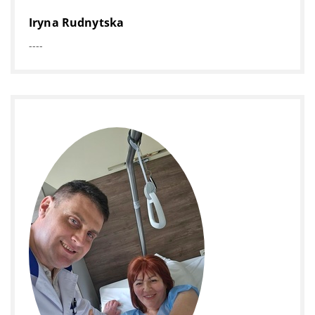
Iryna Rudnytska
----