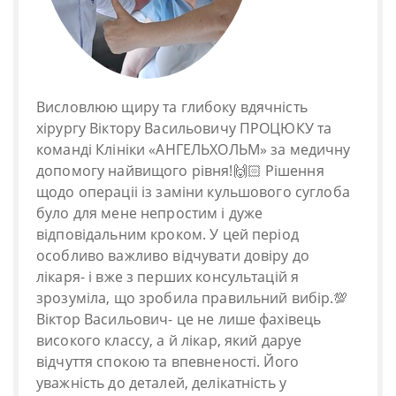
Висловлюю щиру та глибоку вдячнiсть
хiрургу Вiктору Васильовичу ПРОЦЮКУ та
командi Клiнiки «АНГЕЛЬХОЛЬМ» за медичну
допомогу найвищого рiвня!🙌🏻 Рiшення
щодо операцii iз замiни кульшового суглоба
було для мене непростим i дуже
вiдповiдальним кроком. У цей перiод
особливо важливо вiдчувати довiру до
лiкаря- i вже з перших консультацiй я
зрозумiла, що зробила правильний вибiр.💯
Вiктор Васильович- це не лише фахiвець
високого классу, а й лiкар, який даруе
вiдчуття спокою та впевненостi. Його
уважнiсть до деталей, делiкатнiсть у