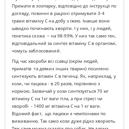
Примати в зоопарку, відповідно до інструкції по
догляду, повинні в раціоні отримувати 3-4
грами вітаміну С на добу з їжею. Інакше вони
швидко починають хворіти. І у них, і у людей,
генетика схожа ~ на 98-99%. У них так само ген,
відповідальний за синтез вітаміну С в організмі,
чомусь заблокований.
Під час хвороби всі ссавці (окрім людей,
приматів та деяких інших тварин) посилено
синтезують вітамін С в печінці. Як, наприклад, у
кози, чи пацюка - в 20 разів, порівняно з
нормою. Зазвичай у кози синтезується 70 мг
вітаміну С на 1к
г
ваги тіла, а при стресі чи
хворобі - 1400 мг вітаміна С на 1 кг ваги.
Відомий факт, що пацюки є чемпіонами по
виживанню. Так само кози дуже рідко хворіють.
Теж саме можна сказати про собак
. Не дарма