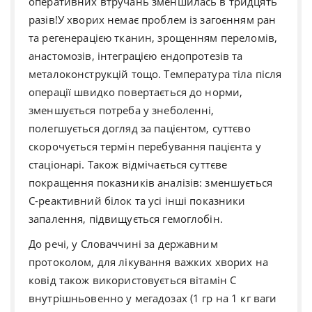
оперативних втручань зменшилась в тридцять
разів!
У хворих немає проблем із загоєнням ран
та регенерацією тканин, зрощенням переломів,
анастомозів, інтеграцією ендопротезів та
металоконструкцій тощо. Температура тіла після
операції швидко повертається до норми,
зменшується потреба у знеболенні,
полегшується догляд за пацієнтом, суттєво
скорочується термін перебування пацієнта у
стаціонарі. Також відмічається суттєве
покращення показників аналізів: зменшується
С-реактивний білок та усі інші показники
запалення, підвищується гемоглобін.
До речі, у Словаччині за державним
протоколом, для лікування важких хворих на
ковід також використовується вітамін С
внутрішньовенно у мегадозах (1 гр на 1 кг ваги