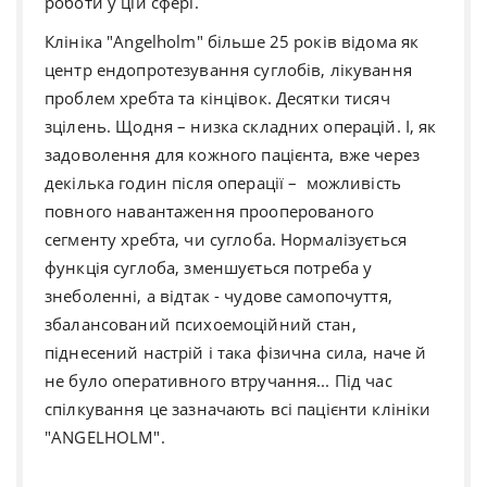
роботи у цій сфері.
Клініка "Angelholm" більше 25 років відома як
центр ендопротезування суглобів, лікування
проблем хребта та кінцівок. Десятки тисяч
зцілень. Щодня – низка складних операцій. І, як
задоволення для кожного пацієнта, вже через
декілька годин після операції – можливість
повного навантаження прооперованого
сегменту хребта, чи суглоба. Нормалізується
функція суглоба, зменшується потреба у
знеболенні, a відтак - чудове самопочуття,
збалансований психоемоційний стан,
піднесений настрій і така фізична сила, наче й
не було оперативного втручання... Під час
спілкування це зазначають всі пацієнти клініки
"ANGELHOLM".