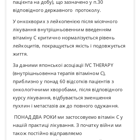
пацієнта на добу), що зазначено у п.30
відповідного державного протоколу.
У онкохворих з лейкопенією після місячного
лікування внутрішньовенним введенням
вітаміну С критично нормалізується рівень
лейкоцитів, покращується якість і подовжується
життя.
За даними японської асоціації IVC THERAPY
(внутрішньовенна терапія вітаміном С),
приблизно у понад 60 відсотків пацієнтів з
онкологічними хворобами, після відповідного
курсу лікування, відбувається зменшення
пухлин і метастазів аж до повного одужання.
ПОНАД ДВА РОКИ ми застосовуємо вітамін С у
нашій практиці лікування. З початку війни ми
також постійно відправляємо