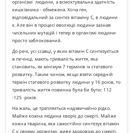
організмі людини, а всмоктувальна здатність
кишківника - обмежена. Хоча ген,
відповідальний за синтез вітаміну С, в людини
є. Але він в процесі еволюції людини зазнав
чисельних мутацій і тепер в організмі людини
просто заблокований.
До речі, усі ссавці, у яких вітамін С синтезується
в печінці, мають тривалість життя, яка
становить, як мінімум 7 термінів їх статевого
розвитку. Таким чином, якщо взяти середній
термін статевого розвитку людини у 16 років, то
тривалість життя повинна була би бути: 112
-125 років.
На жаль, це трапляється надзвичайно рідко.
Майже кожна людина хворіє до смерті. Майже
кожна тварина, яка самостійно синтезує вітамін
С у своєму організмі, живе здоровою до смерті.