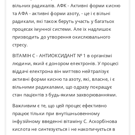
вільних радикалів. АФК - Активні форми кисню
та АФА - активні форми азоту, - це і є вільні
радикали, які також беруть участь у багатьох
процесах імунної системи. Але їх надлишок
призводить до утворення окислювального
стресу.
ВІТАМІН С - АНТИОКСИДАНТ N⁰ 1 в організмі
людини, який є донором електронів. У процесі
віддачі електрона він миттєво нейтралізує
активні форми кисню та азоту, які, власне, і є
вільними радикалами, що одразу покращує
стан пацієнтів з будь-якими захворюваннями.
Важливим є те, що цей процес ефективно
працює тільки при внутішньовенному
інфузійному введенні вітаміну С. Аскорбінова
кислота не синтезується і не накопичується в