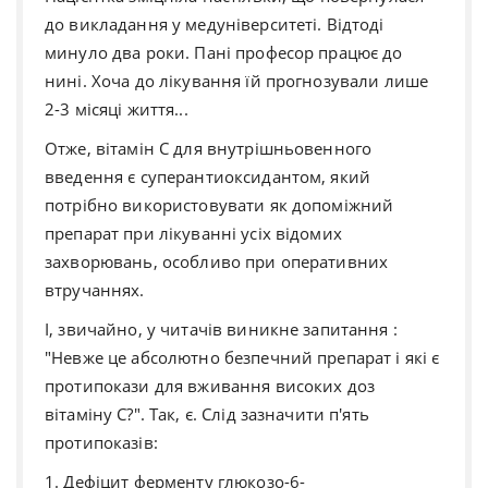
до викладання у медуніверситеті. Відтоді
минуло два роки. Пані професор працює до
нині. Хоча до лікування їй прогнозували лише
2-3 місяці життя...
Отже, вітамін С для внутрішньовенного
введення є суперантиоксидантом, який
потрібно використовувати як допоміжний
препарат при лікуванні усіх відомих
захворювань, особливо при оперативних
втручаннях.
І, звичайно, у читачів виникне запитання :
"Невже це абсолютно безпечний препарат і які є
протипокази для вживання високих доз
вітаміну С?". Так, є. Слід зазначити п'ять
протипоказів:
1. Дефіцит ферменту глюкозо-6-