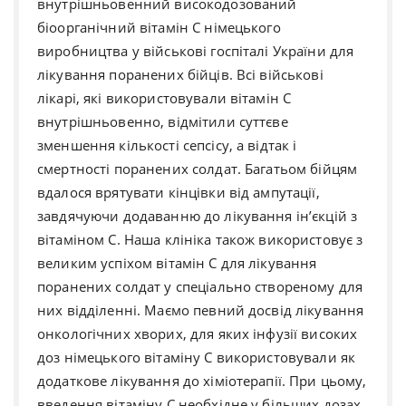
внутрішньовенний високодозований
біоорганічний вітамін С німецького
виробництва у військові госпіталі України для
лікування поранених бійців. Всі військові
лікарі, які використовували вітамін С
внутрішньовенно, відмітили суттєве
зменшення кількості сепсісу, а відтак і
смертності поранених солдат. Багатьом бійцям
вдалося врятувати кінцівки від ампутації,
завдячуючи додаванню до лікування ін’єкцій з
вітаміном С. Наша клініка також використовує з
великим успіхом вітамін С для лікування
поранених солдат у спеціально створеному для
них відділенні. Маємо певний досвід лікування
онкологічних хворих, для яких інфузії високих
доз німецького вітаміну С використовували як
додаткове лікування до хіміотерапії. При цьому,
введення вітаміну С необхідне у більших дозах