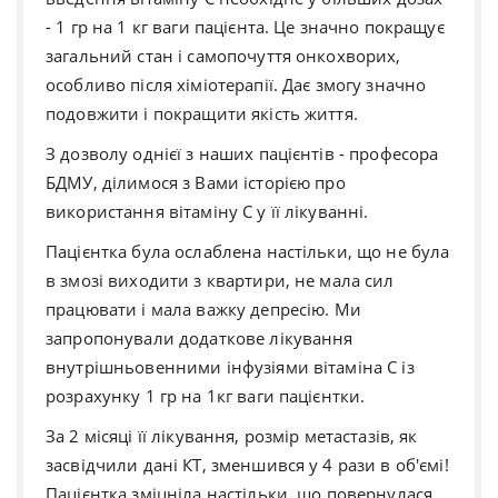
- 1 гр на 1 кг ваги пацієнта. Це значно покращує
загальний стан і самопочуття онкохворих,
особливо після хіміотерапії. Дає змогу значно
подовжити і покращити якість життя.
З дозволу однієї з наших пацієнтів - професора
БДМУ, ділимося з Вами історією про
використання вітаміну С у її лікуванні.
Пацієнтка була ослаблена настільки, що не була
в змозі виходити з квартири, не мала сил
працювати і мала важку депресію. Ми
запропонували додаткове лікування
внутрішньовенними інфузіями вітаміна С із
розрахунку 1 гр на 1кг ваги пацієнтки.
За 2 місяці її лікування, розмір метастазів, як
засвідчили дані КТ, зменшився у 4 рази в об'ємі!
Пацієнтка зміцніла настільки, що повернулася