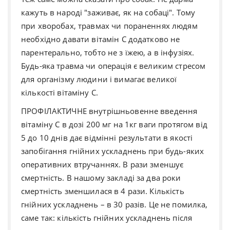
кажуть в народі "заживає, як на собаці". Тому
при хворобах, травмах чи пораненнях людям
необхідно давати вітамін С додатково
не
парентеральн
о
, тобто не з їжею, а в інфузіях.
Будь-яка травма чи операція є великим стресом
для організму людини і вимагає великої
кількості вітамін
у
С.
ПРОФІЛАКТИЧНЕ внутрішньовенне введення
вітаміну С в дозі 200 мг на 1кг ваги протягом від
5 до 10 днів дає відмінні результати в якості
запобігання гнійних ускладнень при будь-яких
оперативних втручаннях. В рази зменшує
смертність. В нашому закладі за два роки
смертність зменшилася в 4 рази. Кількість
гнійних ускладнень
–
в 30 разів. Це не помилка,
саме так
:
кількість гнійних ускладнень після