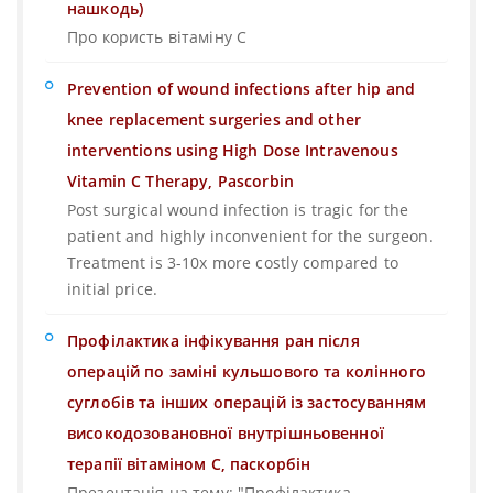
нашкодь)
Про користь вітаміну С
Prevention of wound infections after hip and
knee replacement surgeries and other
interventions using High Dose Intravenous
Vitamin C Therapy, Pascorbin
Post surgical wound infection is tragic for the
patient and highly inconvenient for the surgeon.
Treatment is 3-10x more costly compared to
initial price.
Профілактика інфікування ран після
операцій по заміні кульшового та колінного
суглобів та інших операцій із застосуванням
високодозовановної внутрішньовенної
терапії вітаміном С, паскорбін
Презентація на тему: "Профілактика