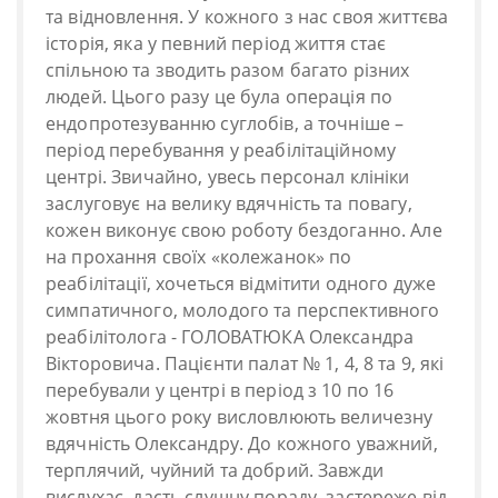
та відновлення. У кожного з нас своя життєва
історія, яка у певний період життя стає
спільною та зводить разом багато різних
людей. Цього разу це була операція по
ендопротезуванню суглобів, а точніше –
період перебування у реабілітаційному
центрі. Звичайно, увесь персонал клініки
заслуговує на велику вдячність та повагу,
кожен виконує свою роботу бездоганно. Але
на прохання своїх «колежанок» по
реабілітації, хочеться відмітити одного дуже
симпатичного, молодого та перспективного
реабілітолога - ГОЛОВАТЮКА Олександра
Вікторовича. Пацієнти палат № 1, 4, 8 та 9, які
перебували у центрі в період з 10 по 16
жовтня цього року висловлюють величезну
вдячність Олександру. До кожного уважний,
терплячий, чуйний та добрий. Завжди
вислухає, дасть слушну пораду, застереже від