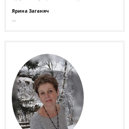
Ярина Заганяч
---