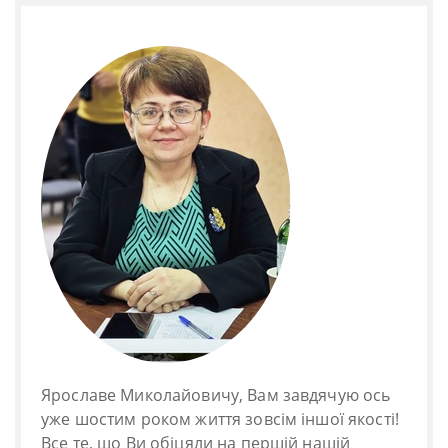
Ярославе Миколайовичу, Вам завдячую ось
уже шостим роком життя зовсім іншої якості!
Все те, що Ви обіцяли на першій нашій