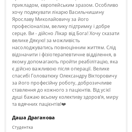
прикладом, європейським зразом. Особливо
хочу подякувати лікарю Васильчишину
Ярославу Миколайовичу за його
професіоналізм, велику підтримку і добре
серце. Ви - дійсно Лікар від Бога! Хочу сказати
велике Дякую! за можливість
насолоджуватись повноцінним життям. Слід
відзначити і фізіотерапевтичне відділення, в
якому допомагають пройти реабілітацію, яка
є дійсно важливою після операції. Велике
спасибі Головатюку Олександру Вікторовичу
за його професійну роботу, доброзичливе
ставлення до кожного з пацієнтів. Від усієї
душі бажаю всьому колективу здоров’я, миру
та вдячних пацієнтів!❤️
Даша Драганова
Студентка