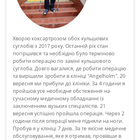
Хворію коксартрозом обох кульшових
суглобів з 2017 року. Останній рік стан
погіршився та необхідно було терміново
робити операцію по заміні кульшового
суглоба. Довго вагалися, де робити операцію
та вирішили зробити в клініці "Angelholm". 20
вересня ми прибули до клініки. За 4 години я
пройшов усе необхідне обстеження на
сучасному медичному обладнанні із
заключенням вузьких спеціалістів. 21
вересня успішно пройшла операція. Через 2
години після операції мене підняли на ноги.
Пробув я у клініці 7 днів. За те якісне медичне
обслуговування, яке я отримав, провівши в