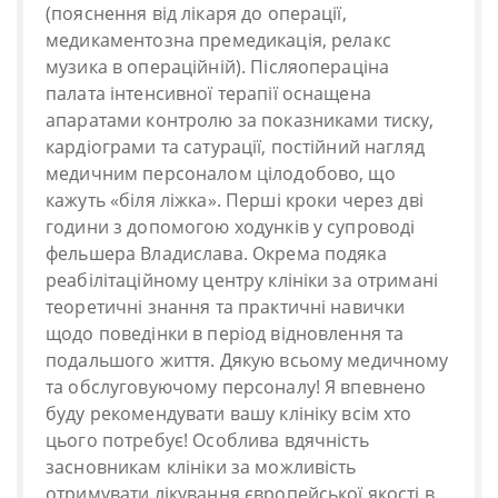
(пояснення від лікаря до операції,
медикаментозна премедикація, релакс
музика в операційній). Післяопераціна
палата інтенсивної терапії оснащена
апаратами контролю за показниками тиску,
кардіограми та сатурації, постійний нагляд
медичним персоналом цілодобово, що
кажуть «біля ліжка». Перші кроки через дві
години з допомогою ходунків у супроводі
фельшера Владислава. Окрема подяка
реабілітаційному центру клініки за отримані
теоретичні знання та практичні навички
щодо поведінки в період відновлення та
подальшого життя. Дякую всьому медичному
та обслуговуючому персоналу! Я впевнено
буду рекомендувати вашу клініку всім хто
цього потребує! Особлива вдячність
засновникам клініки за можливість
отримувати лікування європейської якості в