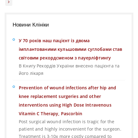
Новини Клініки
У 70 років наш пацієнт із двома
імплантованими кульшовими суглобами став
світовим рекордсменом з пауерліфтингу
В Книгу Рекордів України внесено пацієнта та
його лікаря
Prevention of wound infections after hip and
knee replacement surgeries and other
interventions using High Dose Intravenous
Vitamin C Therapy, Pascorbin
Post surgical wound infection is tragic for the
patient and highly inconvenient for the surgeon.
Treatment is 3-10x more costly compared to