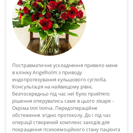
Постравматичне ускладнення привело мене
в клініку Angelholm з приводу
ендопротезування кульшового суглоба.
Консультація на найвищому рівні,
безпосередньо під час неї було прийтято
рішення оперуватись саме в цього лікаря -
Окріма Іллі Ілліча. Передопераційне
обстеження згідно протоколу. До і під час
операції створений комплекс заходів для
покращення психоемоційного стану пацієнта