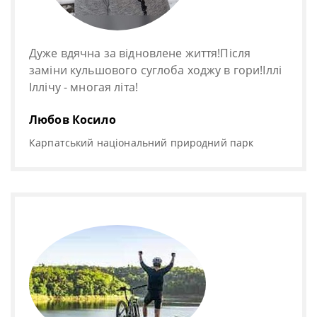
Дуже вдячна за відновлене життя!Після
заміни кульшового суглоба ходжу в гори!Іллі
Іллічу - многая літа!
Любов Косило
Карпатський національний природний парк