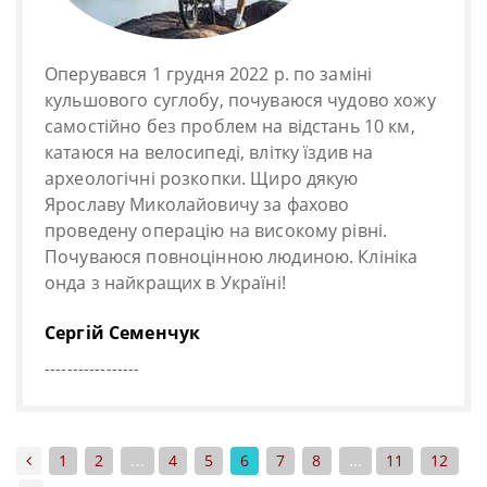
Оперувався 1 грудня 2022 р. по заміні
кульшового суглобу, почуваюся чудово хожу
самостійно без проблем на відстань 10 км,
катаюся на велосипеді, влітку їздив на
археологічні розкопки. Щиро дякую
Ярославу Миколайовичу за фахово
проведену операцію на високому рівні.
Почуваюся повноцінною людиною. Клініка
онда з найкращих в Україні!
Сергій Семенчук
-----------------
1
2
...
4
5
6
7
8
...
11
12