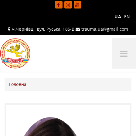
UA
EN
м.Чернівці, вул. Руська, 185-В
trauma.ua@gmail.com
Tog
Me
Головна