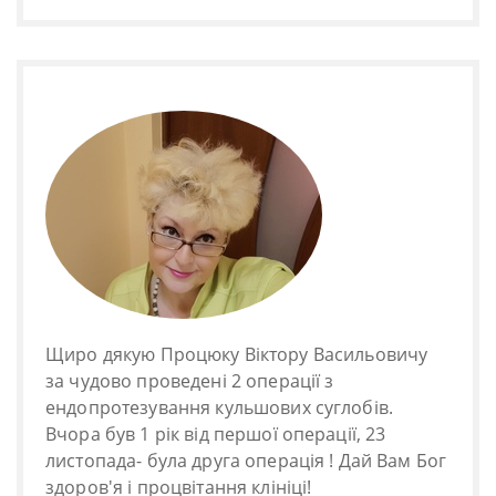
Щиро дякую Процюку Віктору Васильовичу
за чудово проведені 2 операції з
ендопротезування кульшових суглобів.
Вчора був 1 рік від першої операції, 23
листопада- була друга операція ! Дай Вам Бог
здоров'я і процвітання клініці!