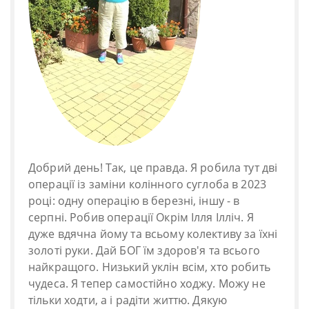
Добрий день! Так, це правда. Я робила тут дві
операції із заміни колінного суглоба в 2023
році: одну операцію в березні, іншу - в
серпні. Робив операції Окрім Ілля Ілліч. Я
дуже вдячна йому та всьому колективу за їхні
золоті руки. Дай БОГ їм здоров'я та всього
найкращого. Низький уклін всім, хто робить
чудеса. Я тепер самостійно ходжу. Можу не
тільки ходти, а і радіти життю. Дякую