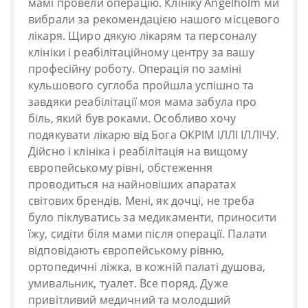
мамі провели операцію. Клініку Angelholm ми
вибрали за рекомендацією нашого місцевого
лікаря. Щиро дякую лікарям та персоналу
клініки і реабілітаційному центру за вашу
професійну роботу. Операція по заміні
кульшового суглоба пройшла успішно та
завдяки реабілітації моя мама забула про
біль, який був роками. Особливо хочу
подякувати лікарю від Бога ОКРІМ ІЛЛІ ІЛЛІЧУ.
Дійсно і клініка і реабілітація на вищому
європейському рівні, обстеження
проводиться на найновіших апаратах
світових брендів. Мені, як дочці, не треба
було піклуватись за медикаменти, приносити
їжу, сидіти біля мами після операції. Палати
відповідають європейському рівню,
ортопедичні ліжка, в кожній палаті душова,
умивальник, туалет. Все поряд. Дуже
привітливий медичний та молодший