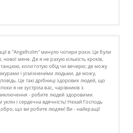
ації в "Angelholm" минуло чотири роки. Це були
нової мене. Де я не рахую кількість кроків,
я танцюю, коли готую обід чи вечерю; де можу
акурами і усміхненими людьми, де можу,
ідповідь. Це такі дрібниці здорових людей, що
поки я не зустріла вас, чарівників з
ез виключення - робите людей здоровими.
уклін і сердечна вдячність! Нехай Господь
обро, що ви робите людям! Ви - найкращі!