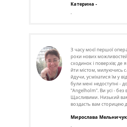
Катерина -
-
З часу моєї першої опер
роки нових можливостей, 
сходинок і поверхів; де 
йти містом, милуючись с
йдучи, усміхатися їм у в
були мені недоступні - до
"Angelholm". Ви усі - б
Щасливими. Низький вам 
воздасть вам сторицею д
Мирослава Мельничук
-