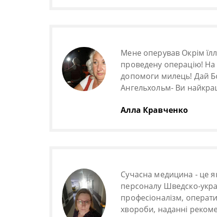
Мене оперував Окрім їлля
проведену операцію! На
допомоги милець! Дай Б
Ангельхольм- Ви найкращ
Алла Кравченко
Сучасна медицина - це я
персоналу Шведско-укра
професіоналізм, оператив
хвороби, наданні рекоме