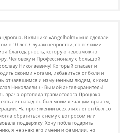
андровна. В клинике «Angelholm» мне сделали
ом в 10 лет. Случай непростой, со всякими
моя благодарность, которую невозможно
ору, Человеку и Профессионалу с большой
рославу Николаевичу! Который спасает и
одить своими ногами, избавиться от боли и
нь отчаявшимся и измученным людям, к коим
слав Николаевич - Вы мой ангел-хранитель!
ть врача ортопеда-травмотолога Процюка
есять лет назад он был моим лечащим врачом,
рации. На протяжении всех этих лет он был со
 могла обратиться к нему с вопросом или
твовала поддержку. Хочу поблагодарить
нию, я не знаю его имени и фамилии, но