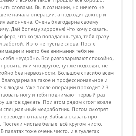
больно и всякое такое. Прошло все хорошо.
нить словами. Вы в сознании, но ничего не
ждете начала операции, а подходит доктор и
ция закончена. Очень благодарна своему
чу. Дай бог ему здоровья! Что хочу сказать.
осфера, что когда попадаешь туда, тебя сразу
заботой. И это не пустые слова. После
имации и никто без внимания тебя не
ь себя неудобно. Все разговаривают спокойно,
спросить, или что другое, тут же подходят, не
окойно без нервозности. Большое спасибо всем
 благодарна за такое и профессиональное и
 к людям. Уже после операции проходит 2-3
ствовать ногу и тебя поднимают первый раз
ру шагов сделать. При этом рядом стоят возле
о и специальный медработник. Потом смотрят
 переводят в палату. Забыла сказать про
. Постели чистые белые, всё кругом чисто,
В палатах тоже очень чисто, и в туалетах