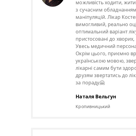
можливість ходити, жити
з сучасним обладнанням
маніпуляцій. Лікар Кост
вимогливий, реально оці
оптимальний варіант лік
пристосовані до хворих, 
Увесь медичний персонал
Окрім цього, приємно в
українською мовою, звер
лікарні самим бути здоро
друзям звертатись до лі
за пораду🤗
Наталя Вельгун
Кропивницький