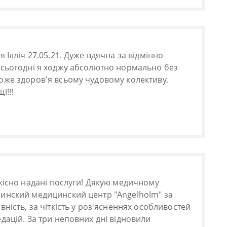
 Ілліч 27.05.21. Дуже вдячна за відмінно
 сьогодні я ходжу абсолютно нормально без
оже здоров'я всьому чудовому колективу.
і!!!
кісно надані послуги! Дякую медичному
инский медицинский центр "Angelholm" за
ність, за чіткість у роз'ясненнях особливостей
дацій. За три неповних дні відновили