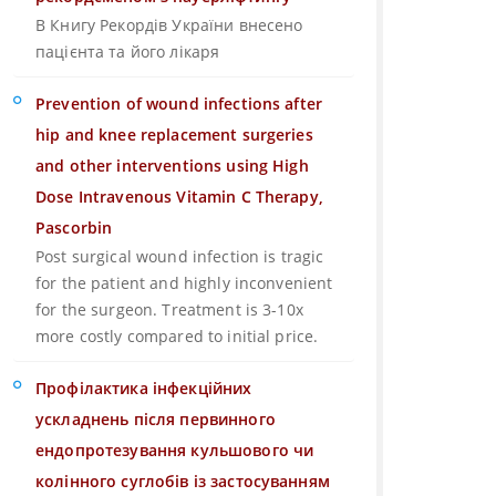
В Книгу Рекордів України внесено
пацієнта та його лікаря
Prevention of wound infections after
hip and knee replacement surgeries
and other interventions using High
Dose Intravenous Vitamin C Therapy,
Pascorbin
Post surgical wound infection is tragic
for the patient and highly inconvenient
for the surgeon. Treatment is 3-10x
more costly compared to initial price.
Профілактика інфекційних
ускладнень після первинного
ендопротезування кульшового чи
колінного суглобів із застосуванням