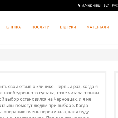
м.Чернівці, вул. Ру
КЛІНІКА
ПОСЛУГИ
ВІДГУКИ
МАТЕРІАЛИ
ить свой отзыв о клинике. Первый раз, когда я
е тазобедренного сустава, тоже читала отзывы
ой выбор остановился на Черновцах, и я не
отзывы помогут людям при выборе. Когда
на операцию очень переживала, как я буду