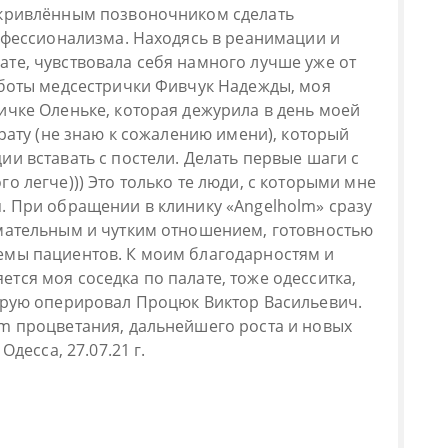
скривлённым позвоночником сделать
рофессионализма. Находясь в реанимации и
те, чувствовала себя намного лучше уже от
аботы медсестрички Фивчук Надежды, моя
ичке Оленьке, которая дежурила в день моей
брату (не знаю к сожалению имени), который
и вставать с постели. Делать первые шаги с
о легче))) Это только те люди, с которыми мне
. При обращении в клинику «Angelholm» сразу
мательным и чутким отношением, готовностью
емы пациентов. К моим благодарностям и
тся моя соседка по палате, тоже одесситка,
орую оперировал Процюк Виктор Васильевич.
m процветания, дальнейшего роста и новых
Одесса, 27.07.21 г.