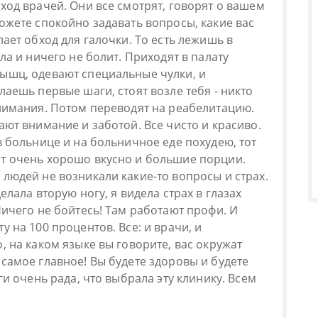
ход врачей. Они все смотрят, говорят о вашем
ожете спокойно задавать вопросы, какие вас
лает обход для галочки. То есть лежишь в
ла и ничего не болит. Приходят в палату
ышц, одевают специальные чулки, и
лаешь первые шаги, стоят возле тебя - никто
внимания. Потом переводят на реабелитацию.
ают внимание и заботой. Все чисто и красиво.
в больнице и на больничное еде похудею, тот
т очень хорошо вкусно и большие порции.
людей не возникали какие-то вопросы и страх.
елала вторую ногу, я видела страх в глазах
Ничего не бойтесь! Там работают профи. И
у на 100 процентов. Все: и врачи, и
, на каком языке вы говорите, вас окружат
самое главное! Вы будете здоровы и будете
ги очень рада, что выбрала эту клинику. Всем