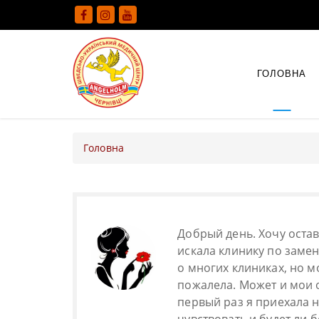
ГОЛОВНА
Головна
Добрый день. Хочу остав
искала клинику по замен
о многих клиниках, но м
пожалела. Может и мои 
первый раз я приехала 