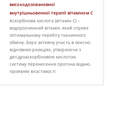
високодозовановної
внутрішньовенної терапії вітаміном С
Аскорбінова кислота (вітамін С) –
водорозчинний вітамін, який сприяє
оптимальному перебігу тканинного
обміну. Бере активну участь в окисно-
відновних реакціях, утворюючи з
дегідроаскорбіновою кислотою
систему перенесення протона водню,
проявляє властивості