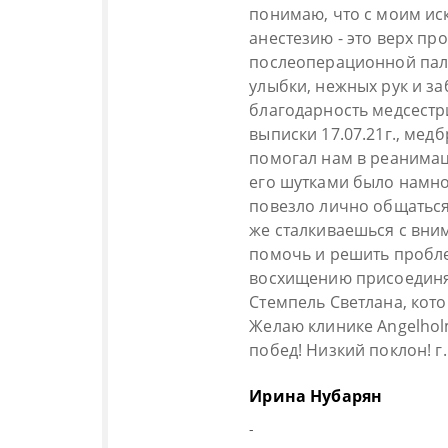
понимаю, что с моим и
анестезию - это верх п
послеоперационной пала
улыбки, нежных рук и з
благодарность медсестр
выписки 17.07.21г., мед
помогал нам в реанимаци
его шутками было намног
повезло лично общаться
же сталкиваешься с вни
помочь и решить пробл
восхищению присоединяе
Стемпель Светлана, кот
Желаю клинике Angelhol
побед! Низкий поклон! г. 
Ирина Нубарян
-