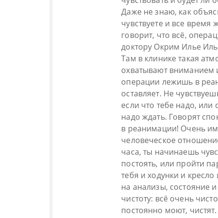
чувствовать и будет ли 
Даже не знаю, как объяс
чувствуете и все время 
говорит, что всё, опера
доктору Окрим Илье Ильи
Там в клинике такая атм
охватывают вниманием и 
операции лежишь в реан
оставляет. Не чувствуеш
если что тебе надо, или 
надо ждать. Говорят сп
в реанимации! Очень им
человеческое отношение
часа, ты начинаешь чув
постоять, или пройти па
тебя и ходунки и кресл
на анализы, состояние и
чистоту: всё очень чисто
постоянно моют, чистят. 