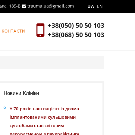
ська, 185-В
trauma.ua@gmail.com
UA
EN
+38(050) 50 50 103
КОНТАКТИ
+38(068) 50 50 103
Новини Клініки
У 70 років наш пацієнт із двома
імплантованими кульшовими
суглобами став світовим
рекордсменом з пауерліфтингу