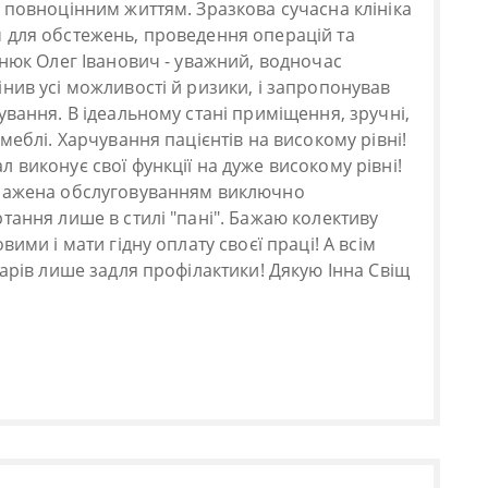
 повноцінним життям. Зразкова сучасна клініка
 для обстежень, проведення операцій та
енюк Олег Іванович - уважний, водночас
нив усі можливості й ризики, і запропонував
ування. В ідеальному стані приміщення, зручні,
меблі. Харчування пацієнтів на високому рівні!
 виконує свої функції на дуже високому рівні!
ражена обслуговуванням виключно
тання лише в стилі "пані". Бажаю колективу
вими і мати гідну оплату своєї праці! А всім
карів лише задля профілактики! Дякую Інна Свіщ