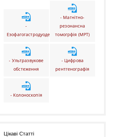
- Магнітно-
-
резонансна
Езофагогастродуоденоскопія
томогрфія (МРТ)
- Ультразвукове
- Цифрова
обстеження
рентгенографія
- Колоноскопія
Цікаві Статті