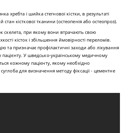
янк
а
хребта і шийка стегнової кістки, в результаті
 стан кісткової тканини (остеопенія або остеопроз).
ок скелета, при якому вони втрачають свою
кості кісток і збільшення ймовірності переломів.
ію та призначає профілактичні заходи або лікування
 пацієнту. У шведсько-українському медичному
ться кожно
му
пацієнт
у
, якому необхідно
суглоба для визначення методу фіксації - цементне