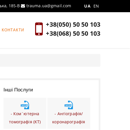
ська, 185-В
trauma.ua@gmail.com
UA
EN
+38(050) 50 50 103
КОНТАКТИ
+38(068) 50 50 103
Інші Послуги
- Ком`ютерна
- Ангіографія/
томографія (КТ)
коронарографія